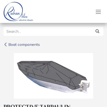
Skip to Content
Boat components