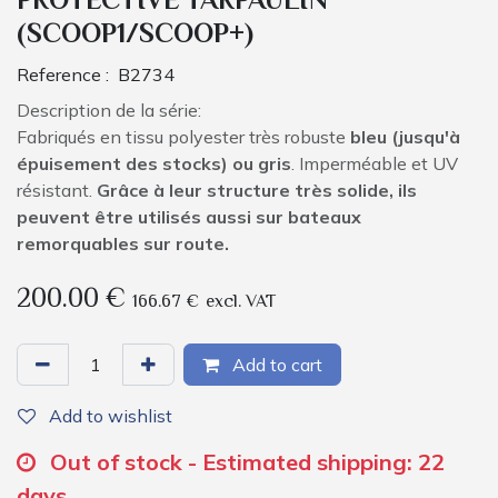
PROTECTIVE TARPAULIN
(SCOOP1/SCOOP+)
Reference :
B2734
Description de la série:
Fabriqués en tissu polyester très robuste
bleu (jusqu'à
épuisement des stocks) ou gris
. Imperméable et UV
résistant.
Grâce à leur structure très solide, ils
peuvent être utilisés aussi sur bateaux
remorquables sur route.
200.00
€
166.67
€
excl. VAT
Add to cart
Add to wishlist
Out of stock - Estimated shipping: 22
days