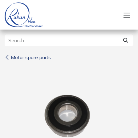
Skip to Content
Motor spare parts