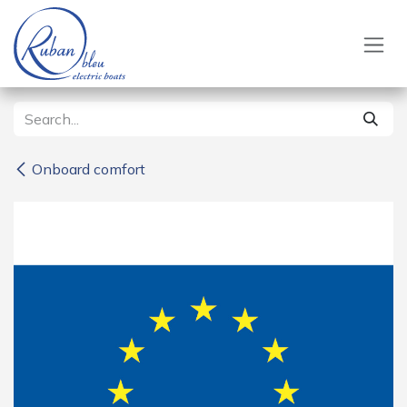
Skip to Content
Onboard comfort