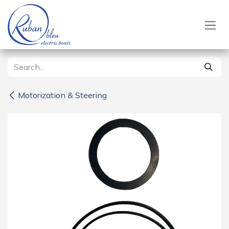
Skip to Content
Motorization & Steering