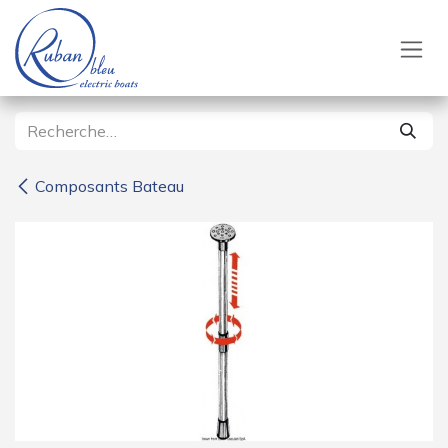
Se rendre au contenu
Composants Bateau