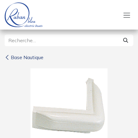
Se rendre au contenu
Base Nautique