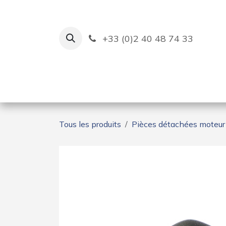
Se rendre au contenu
+33 (0)2 40 48 74 33
Ruban Bleu
Création de bas
Tous les produits
Pièces détachées moteur