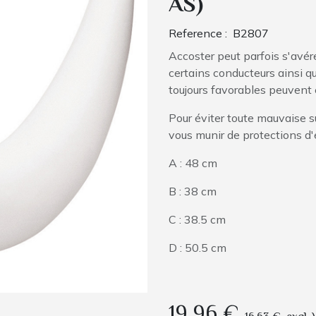
AS)
Reference :
B2807
Accoster peut parfois s'avé
certains conducteurs ainsi 
toujours favorables peuvent 
Pour éviter toute mauvaise s
vous munir de protections d'
A : 48 cm
B : 38 cm
C : 38.5 cm
D : 50.5 cm
19,96
€