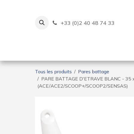
Se rendre au contenu
+33 (0)2 40 48 74 33
Ruban Bleu
Création de bas
Tous les produits
Pares battage
PARE BATTAGE D'ETRAVE BLANC - 35 x
(ACE/ACE2/SCOOP+/SCOOP2/SENSAS)