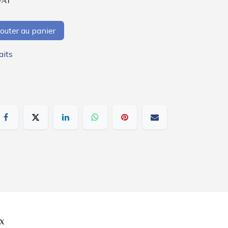
VAT
outer au panier
aits
x