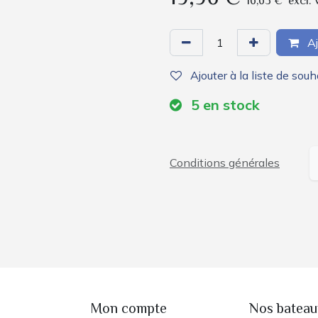
16,63
€
excl. 
Aj
Ajouter à la liste de souh
5
en stock
Conditions générales
e
Mon compte
Nos bateau