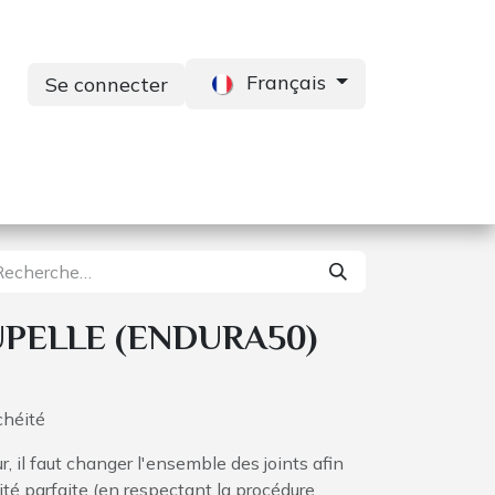
Français
Se connecter
s
Services
Contactez-nous
UPELLE (ENDURA50)
chéité
, il faut changer l'ensemble des joints afin
té parfaite (en respectant la procédure