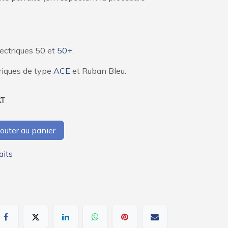
lectriques 50 et
50+
.
triques de type
ACE
et Ruban Bleu.
AT
outer au panier
aits