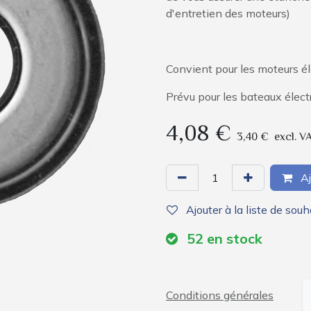
d'entretien des moteurs)
Convient pour les moteurs é
Prévu pour les bateaux élec
4,08
€
3,40
€
excl. V
Aj
Ajouter à la liste de souh
52
en stock
Conditions générales