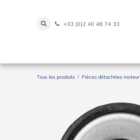
Se rendre au contenu
+33 (0)2 40 48 74 33
Ruban Bleu
Création de bas
Tous les produits
Pièces détachées moteur