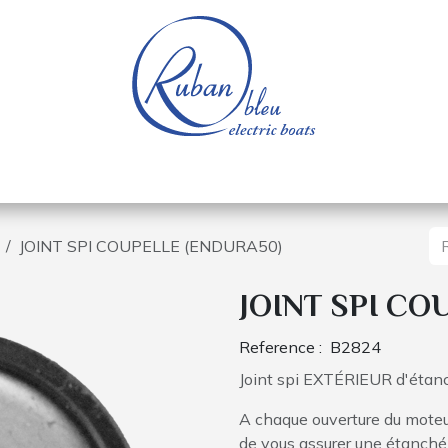
e nautique
Bateaux électriques
Pièces détachée
JOINT SPI COUPELLE (ENDURA50)
JOINT SPI CO
Reference :
B2824
Joint spi EXT
É
RIEUR d'étan
A chaque ouverture du moteur
de vous assurer une étanchéi