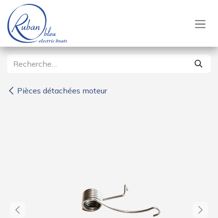
Se rendre au contenu
Pièces détachées moteur