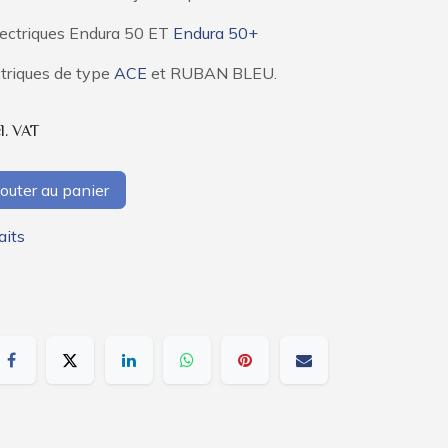
lectriques Endura 50 ET
Endura 50+
ctriques de type
ACE
et RUBAN BLEU.
l. VAT
outer au panier
aits