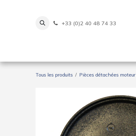
Se rendre au contenu
+33 (0)2 40 48 74 33
Ruban Bleu
Création de bas
Tous les produits
Pièces détachées moteur