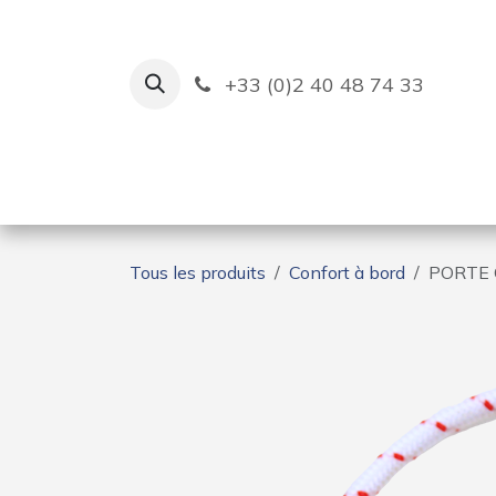
Se rendre au contenu
+33 (0)2 40 48 74 33
Ruban Bleu
Création de bas
Tous les produits
Confort à bord
PORTE 