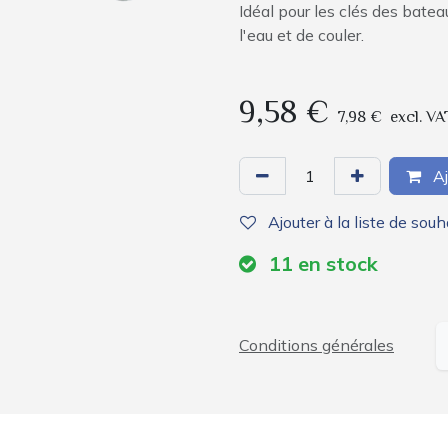
Idéal pour les clés des bate
l'eau et de couler.
9,58
€
7,98
€
excl. VA
Aj
Ajouter à la liste de souh
11
en stock
Conditions générales