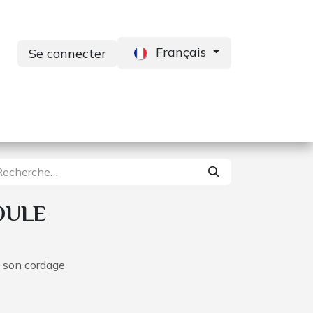
Français
Se connecter
s
Services
Contactez-nous
OULE
c son cordage