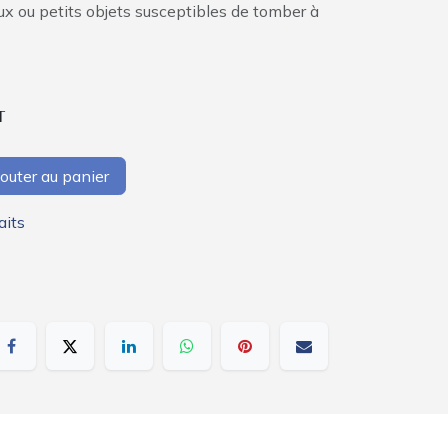
aux ou petits objets susceptibles de tomber à
T
outer au panier
aits