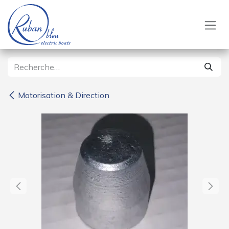
Se rendre au contenu
Motorisation & Direction