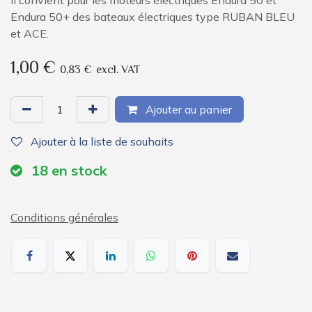
Il convient pour les moteurs électriques Endura 50 et
Endura 50+ des bateaux électriques type RUBAN BLEU
et ACE.
1,00
€
0,83
€
excl. VAT
Ajouter au panier
Ajouter à la liste de souhaits
18
en stock
Conditions générales