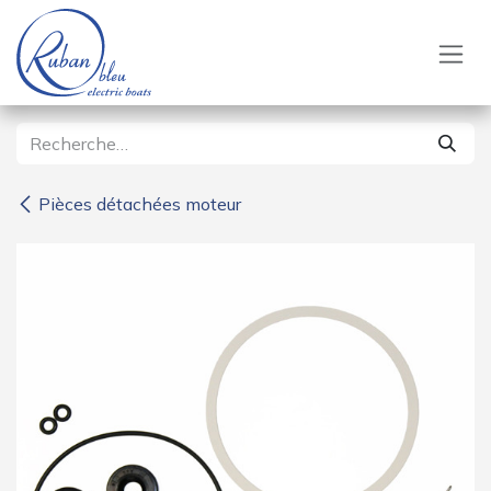
Se rendre au contenu
Pièces détachées moteur