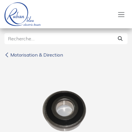
Se rendre au contenu
Motorisation & Direction