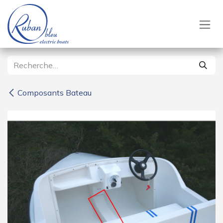
Se rendre au contenu
Composants Bateau