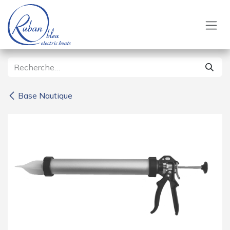
Se rendre au contenu
Base Nautique