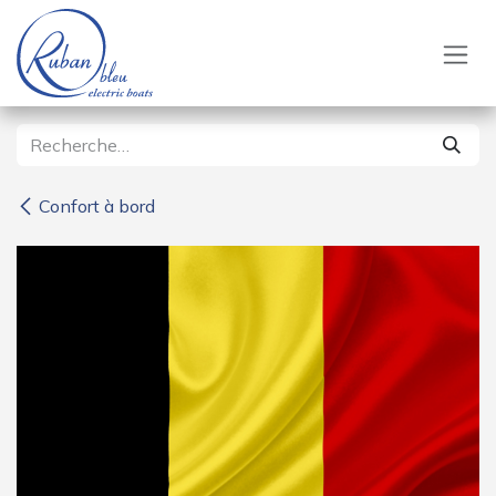
Se rendre au contenu
Confort à bord