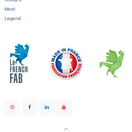
Most
Legend