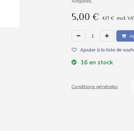
Ampères.
5,00
€
4,17
€
excl. VA
Aj
Ajouter à la liste de souh
16
en stock
Conditions générales