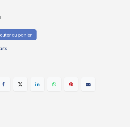
T
outer au panier
aits