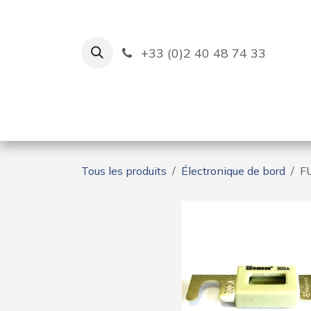
Se rendre au contenu
+33 (0)2 40 48 74 33
Ruban Bleu
Création de bas
Tous les produits
Électronique de bord
F