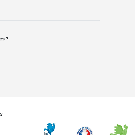
es ?
x