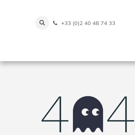
Se rendre au contenu
+33 (0)2 40 48 74 33
Ruban Bleu
Création de bas