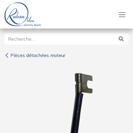
Se rendre au contenu
Pièces détachées moteur