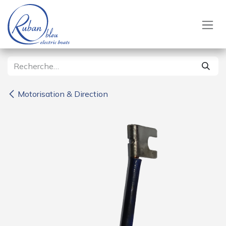
Se rendre au contenu
Motorisation & Direction