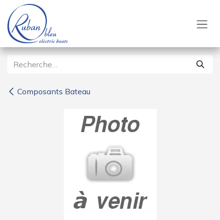
Se rendre au contenu
Composants Bateau