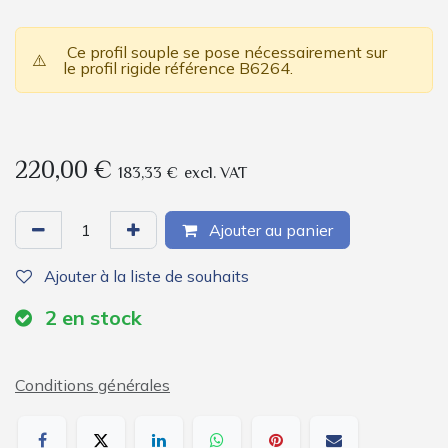
Ce profil souple se pose nécessairement sur
⚠️
le profil rigide référence B6264.
220,00
€
183,33
€
excl. VAT
Ajouter au panier
Ajouter à la liste de souhaits
2
en stock
Conditions générales