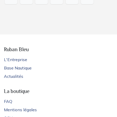
Ruban Bleu
L'Entreprise
Base Nautique
Actualités
La boutique
FAQ
Mentions légales