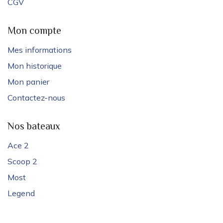
CGV
Mon compte
Mes informations
Mon historique
Mon panier
Contactez-nous
Nos bateaux
Ace 2
Scoop 2
Most
Legend