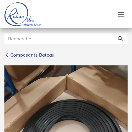
Se rendre au contenu
Composants Bateau