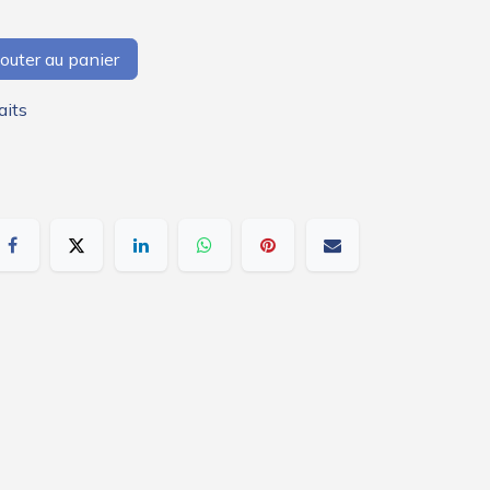
outer au panier
aits