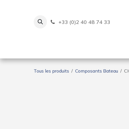
Se rendre au contenu
+33 (0)2 40 48 74 33
Ruban Bleu
Création de bas
Tous les produits
Composants Bateau
C