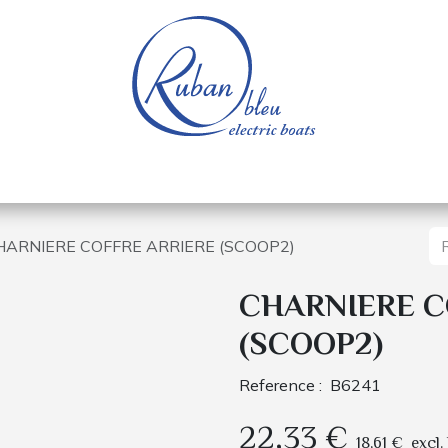
e nautique
Bateaux électriques
Pièces détachée
HARNIERE COFFRE ARRIERE (SCOOP2)
CHARNIERE C
(SCOOP2)
Reference :
B6241
22,33
€
18,61
€
excl.