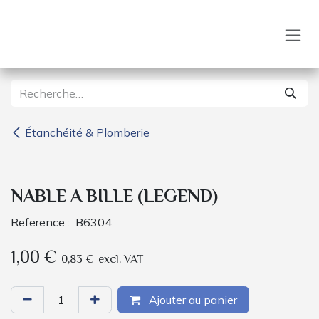
Se rendre au contenu
Étanchéité & Plomberie
NABLE A BILLE (LEGEND)
Reference :
B6304
1,00
€
0,83
€
excl. VAT
Ajouter au panier