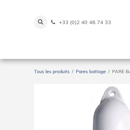
Se rendre au contenu
+33 (0)2 40 48 74 33
Ruban Bleu
Création de bas
Tous les produits
Pares battage
PARE B