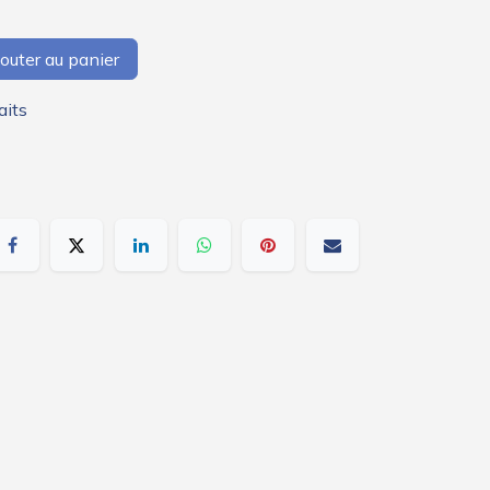
outer au panier
aits