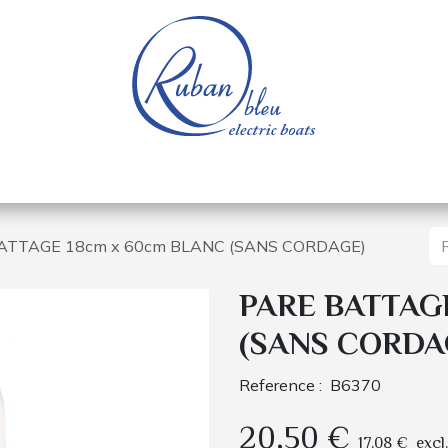
e nautique
Bateaux électriques
Pièces détachée
ATTAGE 18cm x 60cm BLANC (SANS CORDAGE)
PARE BATTAGE
(SANS CORDA
Reference :
B6370
20,50
€
17,08
€
excl