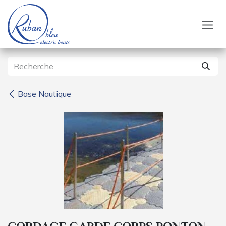
Se rendre au contenu
Base Nautique