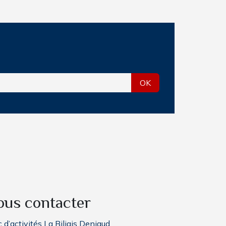
OK
ous contacter
 d’activités La Biliais Deniaud,