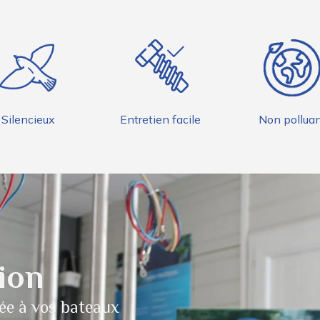
Silencieux
Entretien facile
Non pollua
ion
ée à vos bateaux