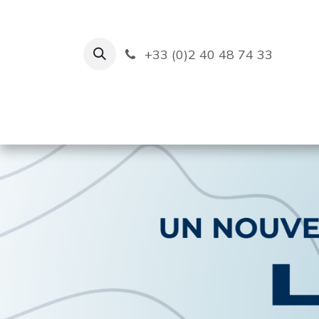
Se rendre au contenu
+33 (0)2 40 48 74 33
Ruban Bleu
Création de bas