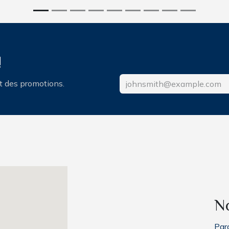
!
et des promotions.
N
Parc