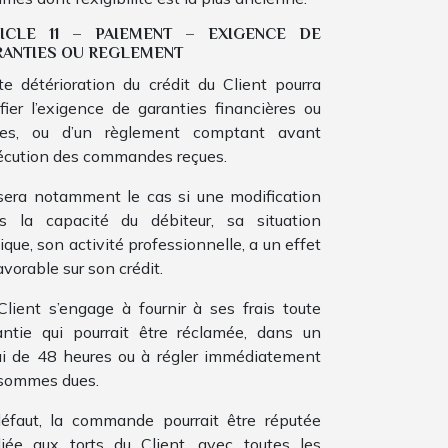
TICLE 11 – PAIEMENT – EXIGENCE DE
ANTIES OU REGLEMENT
te détérioration du crédit du Client pourra
tifier l’exigence de garanties financières ou
res, ou d’un règlement comptant avant
xécution des commandes reçues.
sera notamment le cas si une modification
s la capacité du débiteur, sa situation
dique, son activité professionnelle, a un effet
vorable sur son crédit.
Client s’engage à fournir à ses frais toute
antie qui pourrait être réclamée, dans un
ai de 48 heures ou à régler immédiatement
 sommes dues.
éfaut, la commande pourrait être réputée
iliée aux torts du Client, avec toutes les