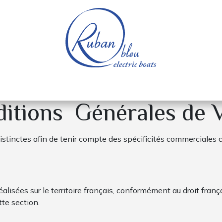
e nautique
Bateaux électriques
Pièces détachée
itions Générales de 
stinctes afin de tenir compte des spécificités commerciales c
alisées sur le territoire français, conformément au droit franç
tte section.