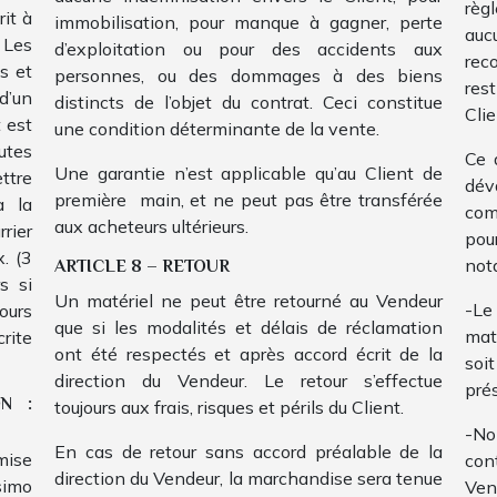
règ
it à
immobilisation, pour manque à gagner, perte
auc
 Les
d’exploitation ou pour des accidents aux
rec
s et
personnes, ou des dommages à des biens
res
d’un
distincts de l’objet du contrat. Ceci constitue
Clie
t est
une condition déterminante de la vente.
utes
Ce 
Une garantie n’est applicable qu’au Client de
ettre
dé
première main, et ne peut pas être transférée
à la
com
aux acheteurs ultérieurs.
rier
pou
. (3
ARTICLE 8 – RETOUR
not
s si
Un matériel ne peut être retourné au Vendeur
-Le 
ours
que si les modalités et délais de réclamation
mat
crite
ont été respectés et après accord écrit de la
soi
direction du Vendeur. Le retour s’effectue
pré
N :
toujours aux frais, risques et périls du Client.
-No
En cas de retour sans accord préalable de la
mise
con
direction du Vendeur, la marchandise sera tenue
simo
Ven