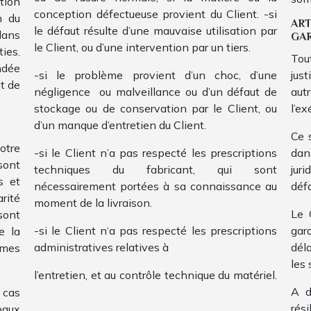
tion
conception défectueuse provient du Client. -si
n du
AR
le défaut résulte d’une mauvaise utilisation par
dans
GAR
le Client, ou d’une intervention par un tiers.
ties.
Tou
ndée
-si le problème provient d’un choc, d’une
jus
it de
négligence ou malveillance ou d’un défaut de
aut
stockage ou de conservation par le Client, ou
l’e
d’un manque d’entretien du Client.
Ce 
otre
-si le Client n’a pas respecté les prescriptions
dan
sont
techniques du fabricant, qui sont
juri
s et
nécessairement portées à sa connaissance au
défa
rité
moment de la livraison.
Le 
sont
-si le Client n‘a pas respecté les prescriptions
gar
e la
administratives relatives à
dél
mes
les
l’entretien, et au contrôle technique du matériel.
A d
 cas
rés
paux