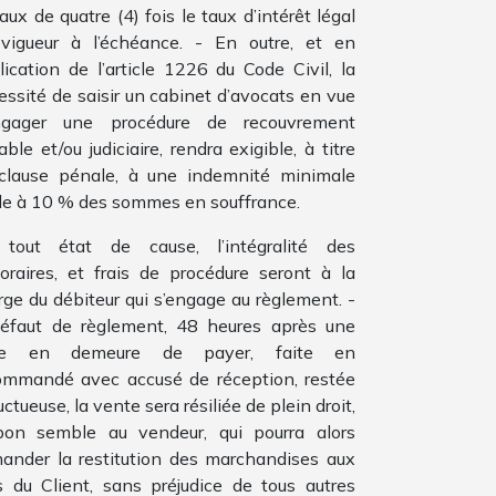
aux de quatre (4) fois le taux d’intérêt légal
vigueur à l’échéance. - En outre, et en
lication de l’article 1226 du Code Civil, la
essité de saisir un cabinet d’avocats en vue
ngager une procédure de recouvrement
ble et/ou judiciaire, rendra exigible, à titre
clause pénale, à une indemnité minimale
le à 10 % des sommes en souffrance.
tout état de cause, l’intégralité des
oraires, et frais de procédure seront à la
rge du débiteur qui s’engage au règlement. -
éfaut de règlement, 48 heures après une
se en demeure de payer, faite en
ommandé avec accusé de réception, restée
uctueuse, la vente sera résiliée de plein droit,
bon semble au vendeur, qui pourra alors
ander la restitution des marchandises aux
is du Client, sans préjudice de tous autres