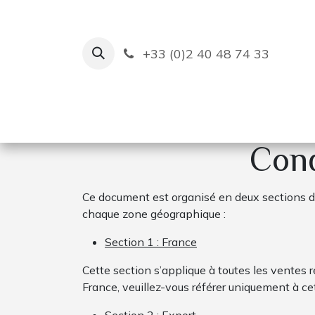
Se rendre au contenu
+33 (0)2 40 48 74 33
Ruban Bleu
Création de bas
Cond
Ce document est organisé en deux sections di
chaque zone géographique :
Section 1 : France
Cette section s’applique à toutes les ventes ré
France, veuillez-vous référer uniquement à ce