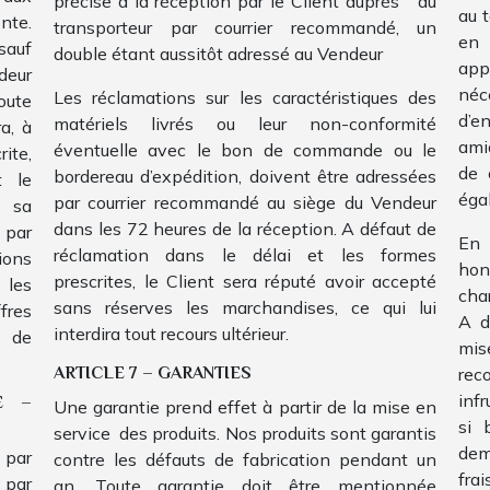
précise à la réception par le Client auprès du
au t
nte.
transporteur par courrier recommandé, un
en 
sauf
double étant aussitôt adressé au Vendeur
app
deur
néc
Les réclamations sur les caractéristiques des
oute
d’e
matériels livrés ou leur non-conformité
a, à
amia
éventuelle avec le bon de commande ou le
ite,
de 
bordereau d’expédition, doivent être adressées
t le
éga
par courrier recommandé au siège du Vendeur
à sa
dans les 72 heures de la réception. A défaut de
 par
En 
réclamation dans le délai et les formes
ions
hon
prescrites, le Client sera réputé avoir accepté
 les
cha
sans réserves les marchandises, ce qui lui
fres
A d
interdira tout recours ultérieur.
e de
mi
ARTICLE 7 – GARANTIES
rec
infr
E –
Une garantie prend effet à partir de la mise en
si 
service des produits. Nos produits sont garantis
dem
 par
contre les défauts de fabrication pendant un
fra
 par
an. Toute garantie doit être mentionnée