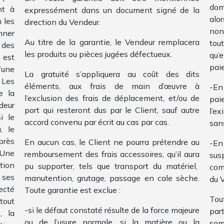
dom
nt à
expressément dans un document signé de la
alo
 les
direction du Vendeur.
non
nner
Au titre de la garantie, le Vendeur remplacera
tou
 des
les produits ou pièces jugées défectueux.
qu’
 est
pai
’une
La gratuité s’appliquera au coût des dits
 Les
éléments, aux frais de main d’œuvre à
-En
e la
l’exclusion des frais de déplacement, et/ou de
pai
deur
port qui resteront dus par le Client, sauf autre
l’ex
i le
accord convenu par écrit au cas par cas.
san
, le
près
En aucun cas, le Client ne pourra prétendre au
-En
 Une
remboursement des frais accessoires, qu’il aura
sus
tion
pu supporter, tels que transport du matériel,
com
 ses
manutention, grutage, passage en cale sèche.
du V
ecté
Toute garantie est exclue :
Tou
tout
-si le défaut constaté résulte de la force majeure
part
, la
ou de l’usure normale, si la matière ou la
somm