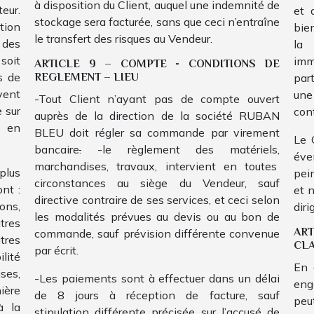
à disposition du Client, auquel une indemnité de
teur.
et 
stockage sera facturée, sans que ceci n’entraîne
tion
bie
le transfert des risques au Vendeur.
 des
la 
soit
imm
ARTICLE 9 – COMPTE - CONDITIONS DE
REGLEMENT – LIEU
s de
part
vent
une
-Tout Client n’ayant pas de compte ouvert
 sur
con
auprès de la direction de la société RUBAN
s en
BLEU doit régler sa commande par virement
Le 
bancaire
.
-le règlement des matériels,
éve
marchandises, travaux, intervient en toutes
plus
pei
circonstances au siège du Vendeur, sauf
ont :
et 
directive contraire de ses services, et ceci selon
ons,
dir
les modalités prévues au devis ou au bon de
tres
AR
commande, sauf prévision différente convenue
tres
CLA
par écrit.
ilité
En 
ses,
-Les paiements sont à effectuer dans un délai
eng
ière
de 8 jours à réception de facture, sauf
peu
à la
stipulation différente précisée sur l’accusé de