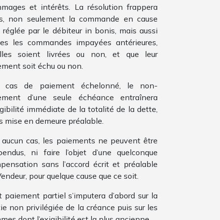
mages et intérêts. La résolution frappera
rs, non seulement la commande en cause
 réglée par le débiteur in bonis, mais aussi
tes les commandes impayées antérieures,
elles soient livrées ou non, et que leur
ement soit échu ou non.
 cas de paiement échelonné, le non-
ement d’une seule échéance entraînera
igibilité immédiate de la totalité de la dette,
s mise en demeure préalable.
 aucun cas, les paiements ne peuvent être
pendus, ni faire l’objet d’une quelconque
pensation sans l’accord écrit et préalable
endeur, pour quelque cause que ce soit.
t paiement partiel s’imputera d’abord sur la
ie non privilégiée de la créance puis sur les
es dont l’exigibilité est la plus ancienne.