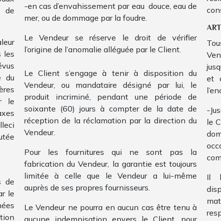
-en cas d’envahissement par eau douce, eau de
con
e de
mer, ou de dommage par la foudre.
ART
Le Vendeur se réserve le droit de vérifier
leur
Tou
l’origine de l’anomalie alléguée par le Client.
 les
Ven
évus
jus
Le Client s’engage à tenir à disposition du
e du
et 
Vendeur, ou mandataire désigné par lui, le
ères
l’e
produit incriminé, pendant une période de
r le
soixante (60) jours à compter de la date de
-Jus
axes
réception de la réclamation par la direction du
le 
leci
Vendeur.
dom
utée
occ
Pour les fournitures qui ne sont pas la
com
fabrication du Vendeur, la garantie est toujours
limitée à celle que le Vendeur a lui-même
Il 
s de
auprès de ses propres fournisseurs.
dis
r le
mat
hées
Le Vendeur ne pourra en aucun cas être tenu à
res
tion
aucune indemnisation envers le Client, pour