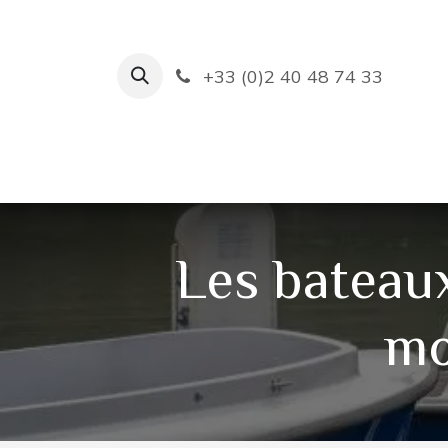
Se rendre au contenu
+33 (0)2 40 48 74 33
Ruban Bleu
Création de bas
Les bateaux
mo