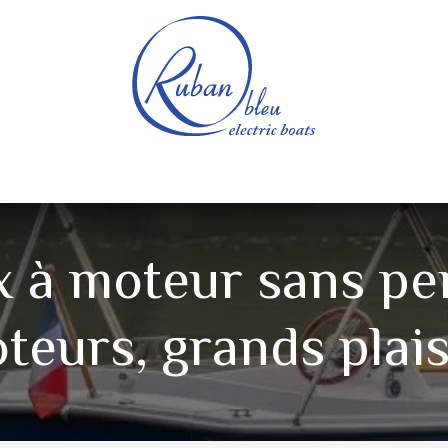
e nautique
Bateaux électriques
Pièces détachée
 à moteur sans per
teurs, grands plais