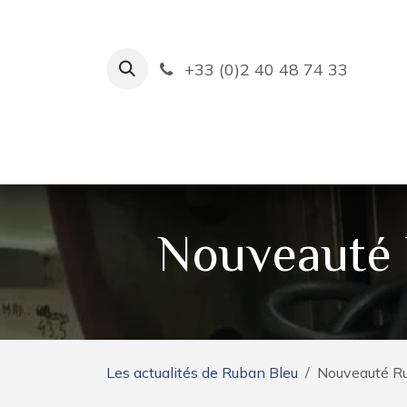
Se rendre au contenu
+33 (0)2 40 48 74 33
Ruban Bleu
Création de bas
Nouveauté R
Les actualités de Ruban Bleu
Nouveauté Rub