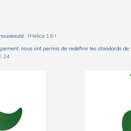
 nouveauté
:
l’Hélice 1.6
!
ppement, nous ont permis de redéfinir les standards de
E 24
.