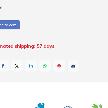
rt
d to cart
imated shipping: 57 days