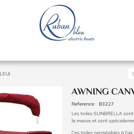
 of a nautical base
Electric boats
Spare parts
LEU)
AWNING CANV
Reference :
B3227
Les toiles SUNBRELLA sont f
la masse et sont spécialement
Ces toiles perméables à l'air