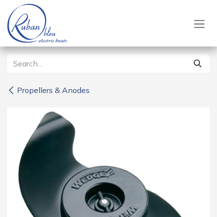
Skip to Content
Propellers & Anodes