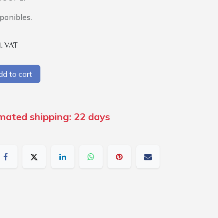
sponibles.
l. VAT
d to cart
imated shipping: 22 days