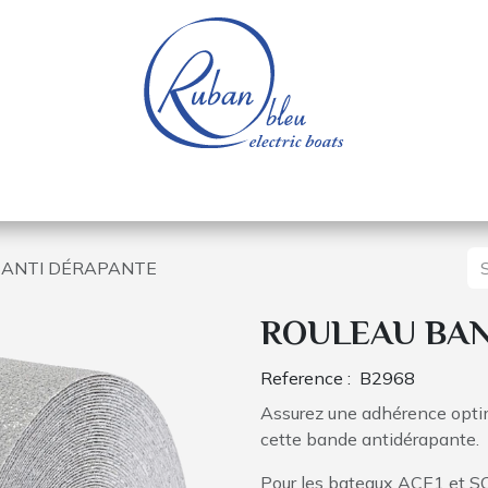
 of a nautical base
Electric boats
Spare parts
 ANTI DÉRAPANTE
ROULEAU BAN
Reference :
B2968
Assurez une adhérence optim
cette bande antidérapante.
Pour les bateaux ACE1 et 