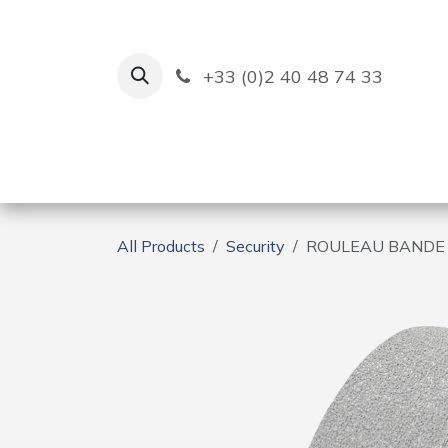
Skip to Content
+33 (0)2 40 48 74 33
Ruban Bleu
Creation
All Products
Security
ROULEAU BANDE