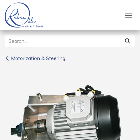
Skip to Content
Motorization & Steering