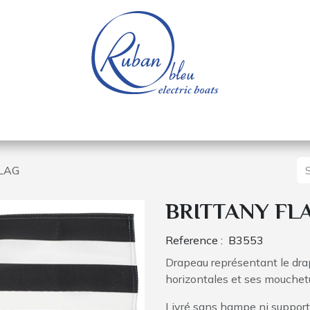
 of a nautical base
Electric boats
Spare parts
LAG
BRITTANY FL
Reference :
B3553
Drapeau représentant le dra
horizontales et ses mouchet
Livré sans hampe ni suppor