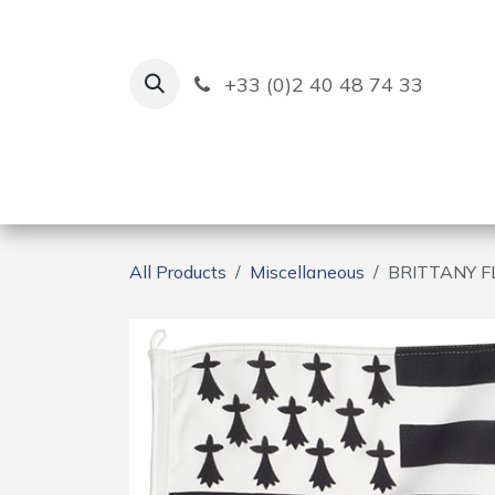
Skip to Content
+33 (0)2 40 48 74 33
Ruban Bleu
Creation
All Products
Miscellaneous
BRITTANY F