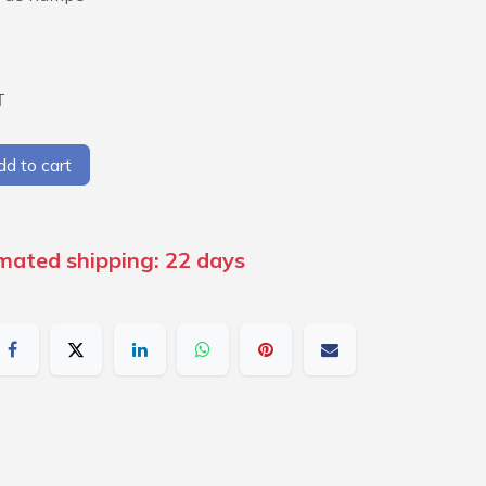
T
d to cart
imated shipping: 22 days