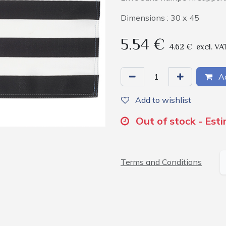
Dimensions : 30 x 45
5.54
€
4.62
€
excl. VA
Ad
Add to wishlist
Out of stock - Est
Terms and Conditions