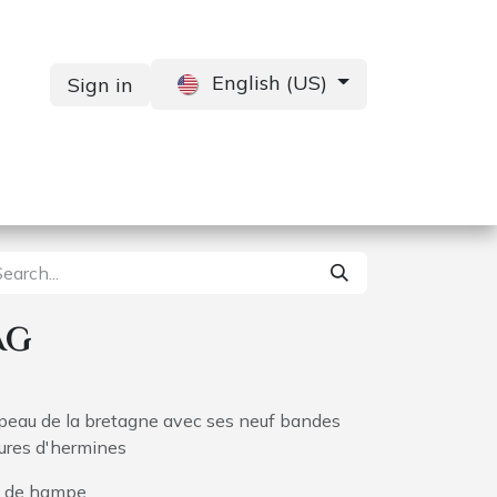
English (US)
Sign in
Services
Contact us
AG
peau de la bretagne avec ses neuf bandes
ures d'hermines
t de hampe