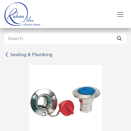
Skip to Content
Sealing & Plumbing