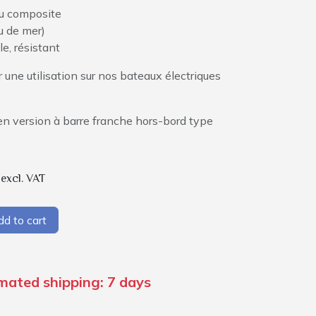
au composite
u de mer)
e, résistant
 une utilisation sur nos bateaux électriques
en version à barre franche hors-bord type
excl. VAT
d to cart
imated shipping: 7 days