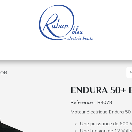
 of a nautical base
Electric boats
Spare parts
TOR
ENDURA 50+ 
Reference :
B4079
Moteur électrique Endura 50+
Une puissance de 600 
Une tension de 12 Volt