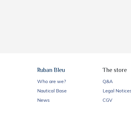
Ruban Bleu
The store
Who are we?
Q&A
Nautical Base
Legal Notice
News
CGV