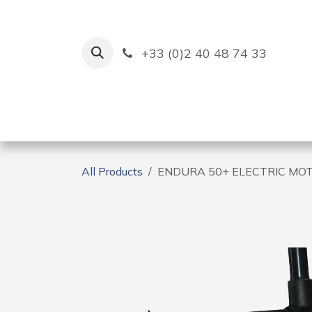
Skip to Content
+33 (0)2 40 48 74 33
Ruban Bleu
Creation
All Products
ENDURA 50+ ELECTRIC MO