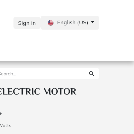
English (US)
Sign in
Services
Contact us
ELECTRIC MOTOR
 :
Watts
s