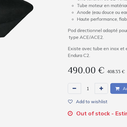
Tube moteur en matéri
Anode (eau douce ou ea
Haute performance, fiabl
Pod directionnel adapté pour
type ACE/ACE2.
Existe avec tube en inox et 
Endura C2.
490.00
€
408.33
€
Ad
Add to wishlist
Out of stock - Est