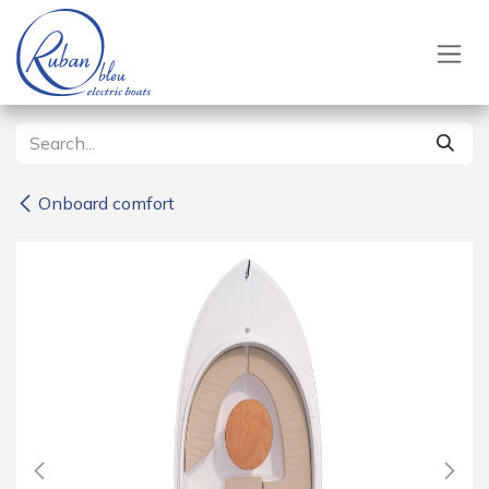
Skip to Content
Onboard comfort