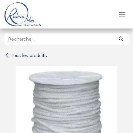
Se rendre au contenu
Tous les produits