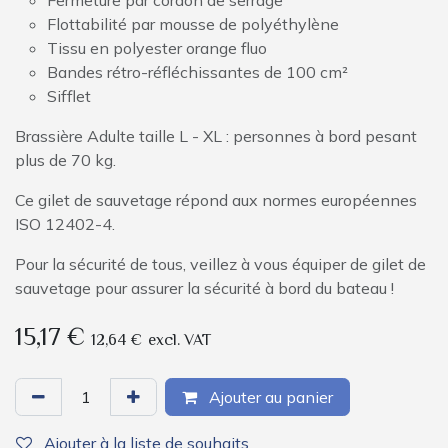
Fermeture par cordon de serrage
Flottabilité par mousse de polyéthylène
Tissu en polyester orange fluo
Bandes rétro-réfléchissantes de 100 cm²
Sifflet
Brassière
Adulte taille L - XL : personnes à bord pesant
plus de 70 kg.
Ce gilet de sauvetage répond aux normes européennes
ISO 12402-4.
Pour la sécurité de tous, veillez à vous équiper de gilet de
sauvetage pour assurer la sécurité à bord du bateau !
15,17
€
12,64
€
excl. VAT
Ajouter au panier
Ajouter à la liste de souhaits