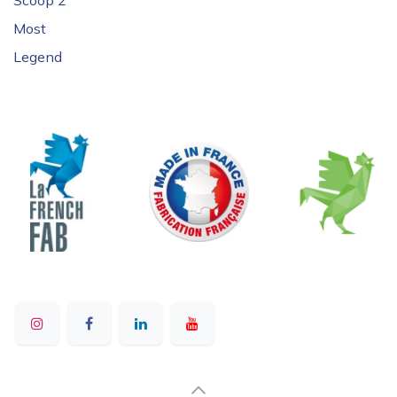
Scoop 2
Most
Legend