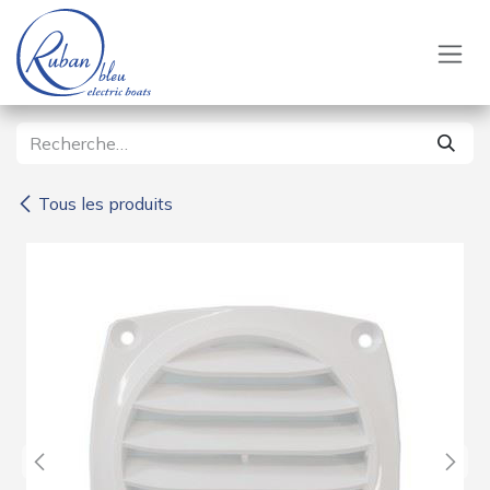
Se rendre au contenu
Tous les produits