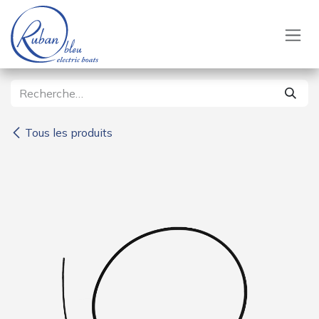
Se rendre au contenu
Tous les produits