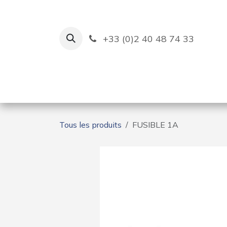
Se rendre au contenu
+33 (0)2 40 48 74 33
Ruban Bleu
Création de bas
Tous les produits
FUSIBLE 1A