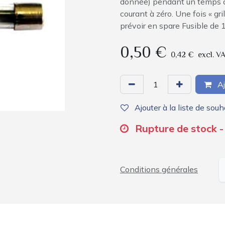
donnée) pendant un temps dé
courant à zéro. Une fois « gril
prévoir en spare Fusible de 
0,50
€
0,42
€
excl. V
Aj
Ajouter à la liste de souh
Rupture de stock -
Conditions générales