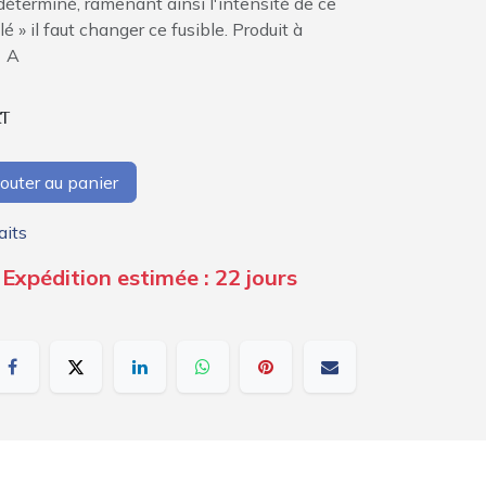
terminé, ramenant ainsi l'intensité de ce
lé » il faut changer ce fusible. Produit à
1 A
AT
outer au panier
aits
 Expédition estimée : 22 jours