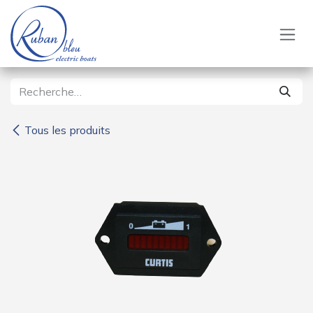
Se rendre au contenu
Tous les produits