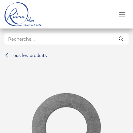
Se rendre au contenu
Tous les produits